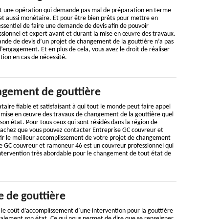
t une opération qui demande pas mal de préparation en terme
t aussi monétaire. Et pour être bien prêts pour mettre en
 essentiel de faire une demande de devis afin de pouvoir
ssionnel et expert avant et durant la mise en œuvre des travaux.
ande de devis d’un projet de changement de la gouttière n’a pas
d’engagement. Et en plus de cela, vous avez le droit de réaliser
tion en cas de nécessité.
gement de gouttière
aire fiable et satisfaisant à qui tout le monde peut faire appel
la mise en œuvre des travaux de changement de la gouttière quel
 son état. Pour tous ceux qui sont résidés dans la région de
sachez que vous pouvez contacter Entreprise GC couvreur et
r le meilleur accomplissement de votre projet de changement
se GC couvreur et ramoneur 46 est un couvreur professionnel qui
intervention très abordable pour le changement de tout état de
e de gouttière
le coût d’accomplissement d’une intervention pour la gouttière
galement son état. Ce qui nous permet de dire que se renseigner