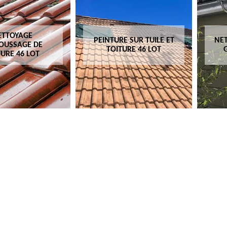
ETTOYAGE
PEINTURE SUR TUILE ET
NET
OUSSAGE DE
TOITURE 46 LOT
TURE 46 LOT