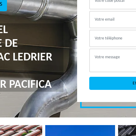
S
EL
E DE
AC LEDRIER
R PACIFICA