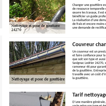
Changer une gouttière es
de ressource temporelle e
œuvre les travaux, il est
bénéficier un guide profe
La réalisation d’une dem
de frais et encore moins 
une demande de rectifica
Couvreur chan
Un couvreur est un prestat
et faire confiance pour 
que soit son type et aussi
Savignac Ledrier 24270, 
ramoneur 46 pour garanti
de la gouttière. Entrepri
travaille avec un coût d’
la gouttière.
Tarif nettoyag
D’une manière générale, 
varie selon son type et é