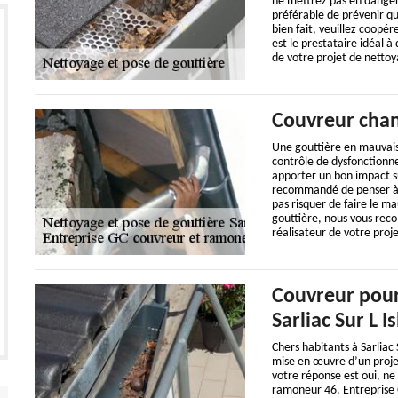
ne mettrez pas en danger v
préférable de prévenir qu
bien fait, veuillez coopér
est le prestataire idéal à
de votre projet de nettoy
Couvreur chan
Une gouttière en mauvais 
contrôle de dysfonctionn
apporter un bon impact su
recommandé de penser à bi
pas risquer de faire le m
gouttière, nous vous rec
réalisateur de votre proje
Couvreur pour
Sarliac Sur L Is
Chers habitants à Sarliac 
mise en œuvre d’un proje
votre réponse est oui, ne
ramoneur 46. Entreprise 