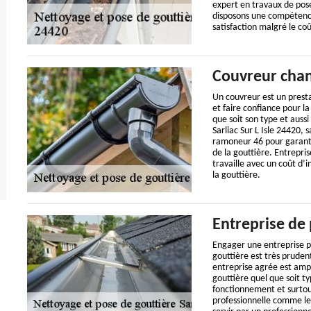
expert en travaux de pos
disposons une compétence
satisfaction malgré le co
Couvreur chan
Un couvreur est un prestat
et faire confiance pour 
que soit son type et aussi
Sarliac Sur L Isle 24420,
ramoneur 46 pour garanti
de la gouttière. Entrepri
travaille avec un coût d’
la gouttière.
Entreprise de 
Engager une entreprise pr
gouttière est très prude
entreprise agrée est ampl
gouttière quel que soit ty
fonctionnement et surtout
professionnelle comme le 