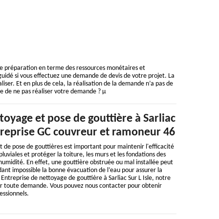
ne préparation en terme des ressources monétaires et
guidé si vous effectuez une demande de devis de votre projet. La
iser. Et en plus de cela, la réalisation de la demande n’a pas de
e de ne pas réaliser votre demande ? µ
ttoyage et pose de gouttière à Sarliac
ntreprise GC couvreur et ramoneur 46
t de pose de gouttières est important pour maintenir l'efficacité
luviales et protéger la toiture, les murs et les fondations des
d'humidité. En effet, une gouttière obstruée ou mal installée peut
ant impossible la bonne évacuation de l’eau pour assurer la
 Entreprise de nettoyage de gouttière à Sarliac Sur L Isle, notre
our toute demande. Vous pouvez nous contacter pour obtenir
essionnels.