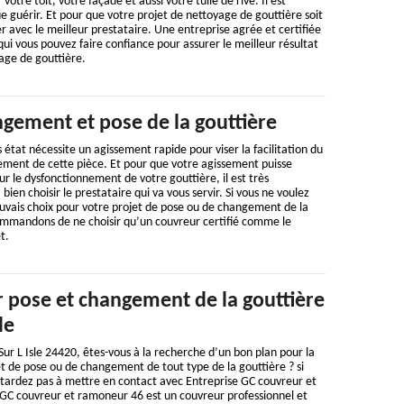
otre toit, votre façade et aussi votre tuile de rive. Il est
e guérir. Et pour que votre projet de nettoyage de gouttière soit
er avec le meilleur prestataire. Une entreprise agrée et certifiée
 qui vous pouvez faire confiance pour assurer le meilleur résultat
age de gouttière.
gement et pose de la gouttière
état nécessite un agissement rapide pour viser la facilitation du
ement de cette pièce. Et pour que votre agissement puisse
r le dysfonctionnement de votre gouttière, il est très
en choisir le prestataire qui va vous servir. Si vous ne voulez
auvais choix pour votre projet de pose ou de changement de la
ommandons de ne choisir qu’un couvreur certifié comme le
t.
 pose et changement de la gouttière
le
Sur L Isle 24420, êtes-vous à la recherche d’un bon plan pour la
t de pose ou de changement de tout type de la gouttière ? si
 tardez pas à mettre en contact avec Entreprise GC couvreur et
GC couvreur et ramoneur 46 est un couvreur professionnel et