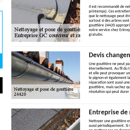
Il est recommandé de net
printemps). Ces entretien
que le nettoyage peut êt
surtout si des arbres son
gouttière 24420 appropri
notre service chez Entrep
gratuite.
Devis changem
Une gouttière ne peut pa
éternellement. Au fil du 
et elle peut provoquer u
le pignon et également la
réparation sont aussi une
gouttière, mais sachez qu
résolution qui peut durer
Entreprise de 
Nettoyer une gouttière es
aussi périodiquement. Si 