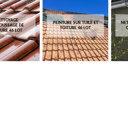
ETTOYAGE
PEINTURE SUR TUILE ET
NET
OUSSAGE DE
TOITURE 46 LOT
TURE 46 LOT