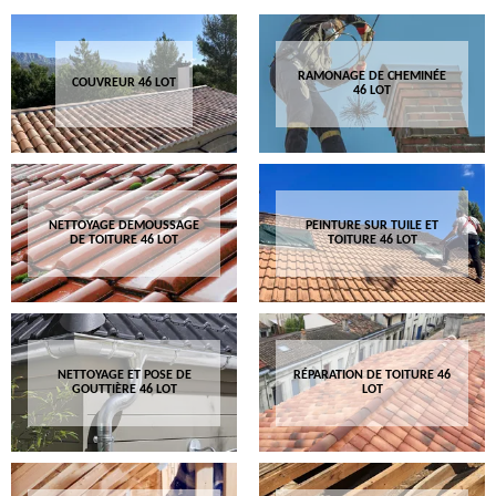
RAMONAGE DE CHEMINÉE
COUVREUR 46 LOT
46 LOT
NETTOYAGE DEMOUSSAGE
PEINTURE SUR TUILE ET
DE TOITURE 46 LOT
TOITURE 46 LOT
NETTOYAGE ET POSE DE
RÉPARATION DE TOITURE 46
GOUTTIÈRE 46 LOT
LOT