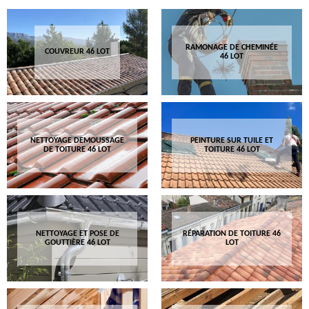
RAMONAGE DE CHEMINÉE
COUVREUR 46 LOT
46 LOT
NETTOYAGE DEMOUSSAGE
PEINTURE SUR TUILE ET
DE TOITURE 46 LOT
TOITURE 46 LOT
NETTOYAGE ET POSE DE
RÉPARATION DE TOITURE 46
GOUTTIÈRE 46 LOT
LOT