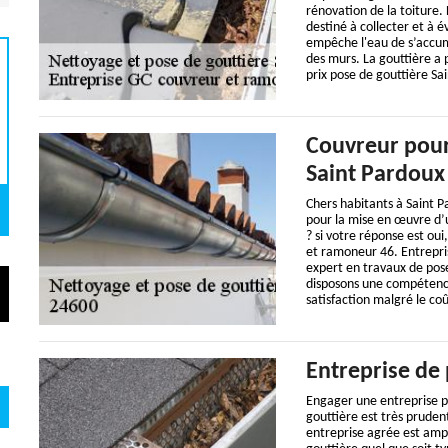
rénovation de la toiture. 
destiné à collecter et à é
empêche l'eau de s’accumu
des murs. La gouttière a p
prix pose de gouttière Sa
Couvreur pour
Saint Pardoux
Chers habitants à Saint 
pour la mise en œuvre d’
? si votre réponse est ou
et ramoneur 46. Entrepri
expert en travaux de pos
disposons une compétence
satisfaction malgré le co
Entreprise de 
Engager une entreprise pr
gouttière est très prude
entreprise agrée est ampl