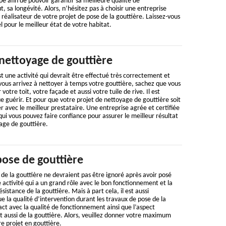
pe afin de pouvoir garantir sa meilleure qualité de
, sa longévité. Alors, n’hésitez pas à choisir une entreprise
réalisateur de votre projet de pose de la gouttière. Laissez-vous
l pour le meilleur état de votre habitat.
nettoyage de gouttière
t une activité qui devrait être effectué très correctement et
vous arrivez à nettoyer à temps votre gouttière, sachez que vous
otre toit, votre façade et aussi votre tuile de rive. Il est
e guérir. Et pour que votre projet de nettoyage de gouttière soit
er avec le meilleur prestataire. Une entreprise agrée et certifiée
 qui vous pouvez faire confiance pour assurer le meilleur résultat
age de gouttière.
pose de gouttière
de la gouttière ne devraient pas être ignoré après avoir posé
ne activité qui a un grand rôle avec le bon fonctionnement et la
ésistance de la gouttière. Mais à part cela, il est aussi
ue la qualité d’intervention durant les travaux de pose de la
ct avec la qualité de fonctionnement ainsi que l’aspect
et aussi de la gouttière. Alors, veuillez donner votre maximum
re projet en gouttière.