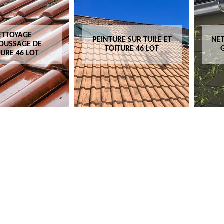
ETTOYAGE
PEINTURE SUR TUILE ET
NET
OUSSAGE DE
TOITURE 46 LOT
TURE 46 LOT