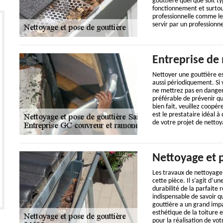
gouttière quel que soit ty
fonctionnement et surtout
professionnelle comme le 
servir par un professionne
Entreprise de 
Nettoyer une gouttière es
aussi périodiquement. Si 
ne mettrez pas en danger v
préférable de prévenir qu
bien fait, veuillez coopér
est le prestataire idéal à
de votre projet de nettoy
Nettoyage et 
Les travaux de nettoyage 
cette pièce. Il s’agit d’u
durabilité de la parfaite r
indispensable de savoir q
gouttière a un grand impa
esthétique de la toiture 
pour la réalisation de vot