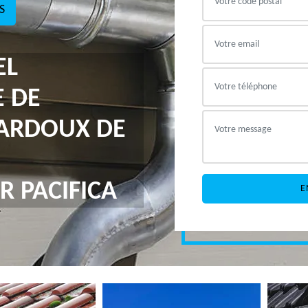
S
EL
E DE
PARDOUX DE
R PACIFICA