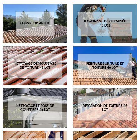
RAMONAGE DE CHEMINÉE
COUVREUR 46 LOT
46 LOT
NETTOYAGE DEMOUSSAGE
PEINTURE SUR TUILE ET
DE TOITURE 46 LOT
TOITURE 46 LOT
NETTOYAGE ET POSE DE
RÉPARATION DE TOITURE 46
GOUTTIÈRE 46 LOT
LOT