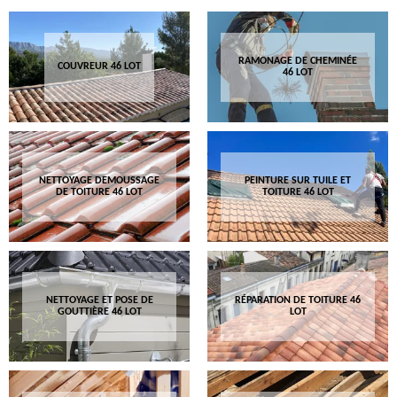
RAMONAGE DE CHEMINÉE
COUVREUR 46 LOT
46 LOT
NETTOYAGE DEMOUSSAGE
PEINTURE SUR TUILE ET
DE TOITURE 46 LOT
TOITURE 46 LOT
NETTOYAGE ET POSE DE
RÉPARATION DE TOITURE 46
GOUTTIÈRE 46 LOT
LOT