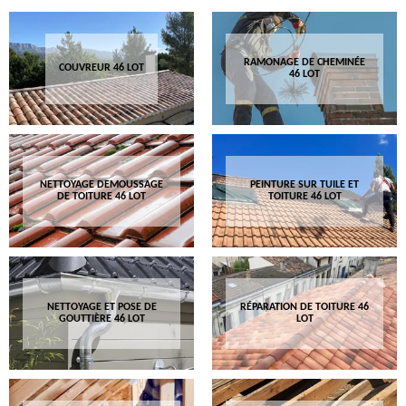
RAMONAGE DE CHEMINÉE
COUVREUR 46 LOT
46 LOT
NETTOYAGE DEMOUSSAGE
PEINTURE SUR TUILE ET
DE TOITURE 46 LOT
TOITURE 46 LOT
NETTOYAGE ET POSE DE
RÉPARATION DE TOITURE 46
GOUTTIÈRE 46 LOT
LOT