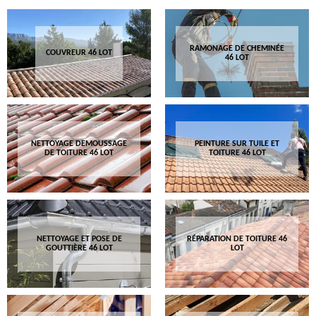
RAMONAGE DE CHEMINÉE
COUVREUR 46 LOT
46 LOT
NETTOYAGE DEMOUSSAGE
PEINTURE SUR TUILE ET
DE TOITURE 46 LOT
TOITURE 46 LOT
NETTOYAGE ET POSE DE
RÉPARATION DE TOITURE 46
GOUTTIÈRE 46 LOT
LOT