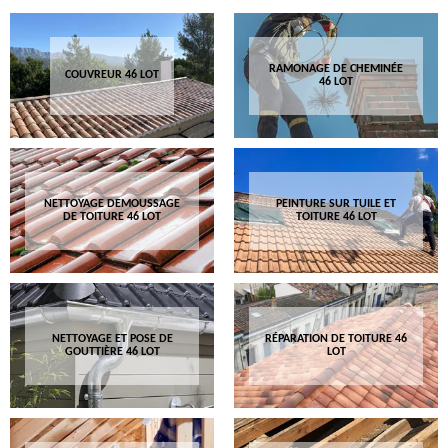
RAMONAGE DE CHEMINÉE
COUVREUR 46 LOT
46 LOT
NETTOYAGE DEMOUSSAGE
PEINTURE SUR TUILE ET
DE TOITURE 46 LOT
TOITURE 46 LOT
NETTOYAGE ET POSE DE
RÉPARATION DE TOITURE 46
GOUTTIÈRE 46 LOT
LOT