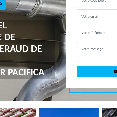
S
EL
E DE
GERAUD DE
R PACIFICA