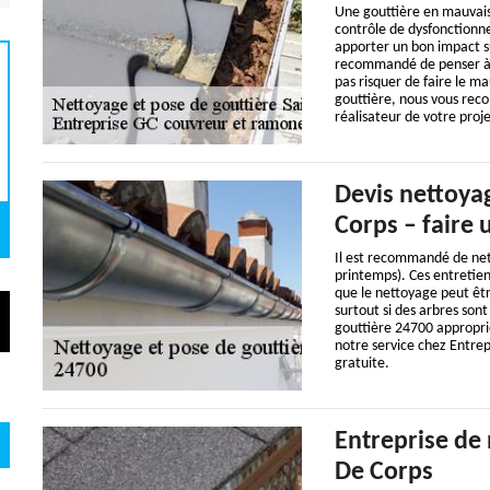
Une gouttière en mauvais 
contrôle de dysfonctionn
apporter un bon impact su
recommandé de penser à bi
pas risquer de faire le m
gouttière, nous vous rec
réalisateur de votre proje
Devis nettoyag
Corps – faire
Il est recommandé de net
printemps). Ces entretien
que le nettoyage peut êt
surtout si des arbres son
gouttière 24700 appropri
notre service chez Entrep
gratuite.
Entreprise de 
De Corps