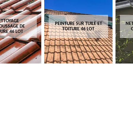
ETTOYAGE
PEINTURE SUR TUILE ET
NET
OUSSAGE DE
TOITURE 46 LOT
TURE 46 LOT