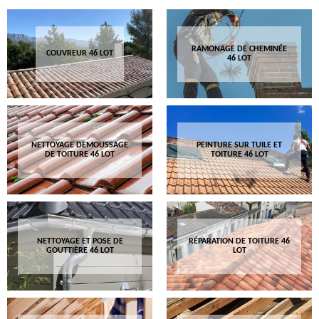
RAMONAGE DE CHEMINÉE
COUVREUR 46 LOT
46 LOT
NETTOYAGE DEMOUSSAGE
PEINTURE SUR TUILE ET
DE TOITURE 46 LOT
TOITURE 46 LOT
NETTOYAGE ET POSE DE
RÉPARATION DE TOITURE 46
GOUTTIÈRE 46 LOT
LOT