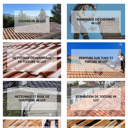
RAMONAGE DE CHEMINÉE
COUVREUR 46 LOT
46 LOT
NETTOYAGE DEMOUSSAGE
PEINTURE SUR TUILE ET
DE TOITURE 46 LOT
TOITURE 46 LOT
NETTOYAGE ET POSE DE
RÉPARATION DE TOITURE 46
GOUTTIÈRE 46 LOT
LOT