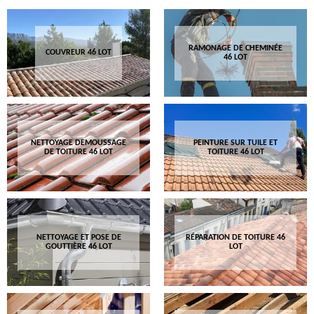
RAMONAGE DE CHEMINÉE
COUVREUR 46 LOT
46 LOT
NETTOYAGE DEMOUSSAGE
PEINTURE SUR TUILE ET
DE TOITURE 46 LOT
TOITURE 46 LOT
NETTOYAGE ET POSE DE
RÉPARATION DE TOITURE 46
GOUTTIÈRE 46 LOT
LOT