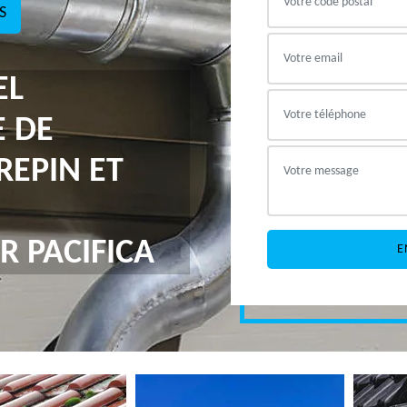
S
EL
E DE
REPIN ET
R PACIFICA