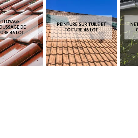
ETTOYAGE
PEINTURE SUR TUILE ET
NET
OUSSAGE DE
TOITURE 46 LOT
TURE 46 LOT