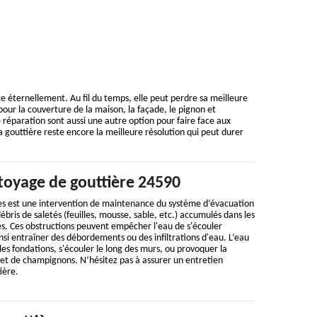
 éternellement. Au fil du temps, elle peut perdre sa meilleure
ur la couverture de la maison, la façade, le pignon et
 réparation sont aussi une autre option pour faire face aux
gouttière reste encore la meilleure résolution qui peut durer
ttoyage de gouttière 24590
es est une intervention de maintenance du système d’évacuation
 débris de saletés (feuilles, mousse, sable, etc.) accumulés dans les
es. Ces obstructions peuvent empêcher l'eau de s'écouler
i entraîner des débordements ou des infiltrations d'eau. L’eau
les fondations, s'écouler le long des murs, ou provoquer la
 et de champignons. N’hésitez pas à assurer un entretien
ière.