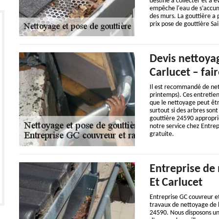
destiné à collecter et à é
empêche l'eau de s’accumu
des murs. La gouttière a p
prix pose de gouttière Sai
Devis nettoyag
Carlucet – fa
Il est recommandé de net
printemps). Ces entretien
que le nettoyage peut êt
surtout si des arbres son
gouttière 24590 appropri
notre service chez Entrep
gratuite.
Entreprise de 
Et Carlucet
Entreprise GC couvreur e
travaux de nettoyage de la
24590. Nous disposons un