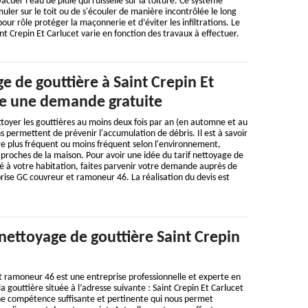
vacuer l’eau de pluie qui ruisselle sur la toiture. Ce système
ler sur le toit ou de s'écouler de manière incontrôlée le long
our rôle protéger la maçonnerie et d’éviter les infiltrations. Le
nt Crepin Et Carlucet varie en fonction des travaux à effectuer.
e de gouttière à Saint Crepin Et
ire une demande gratuite
toyer les gouttières au moins deux fois par an (en automne et au
s permettent de prévenir l'accumulation de débris. Il est à savoir
re plus fréquent ou moins fréquent selon l'environnement,
t proches de la maison. Pour avoir une idée du tarif nettoyage de
é à votre habitation, faites parvenir votre demande auprès de
rise GC couvreur et ramoneur 46. La réalisation du devis est
nettoyage de gouttière Saint Crepin
t ramoneur 46 est une entreprise professionnelle et experte en
 gouttière située à l’adresse suivante : Saint Crepin Et Carlucet
e compétence suffisante et pertinente qui nous permet