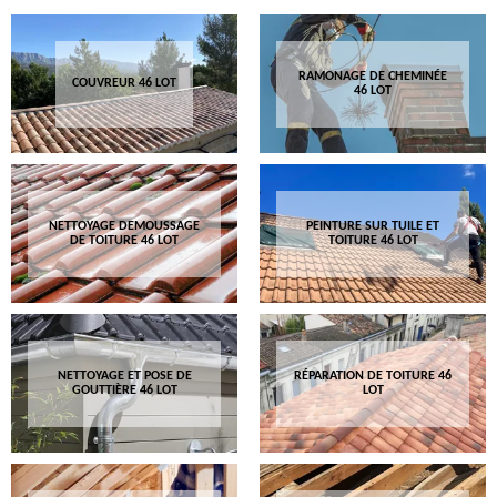
RAMONAGE DE CHEMINÉE
COUVREUR 46 LOT
46 LOT
NETTOYAGE DEMOUSSAGE
PEINTURE SUR TUILE ET
DE TOITURE 46 LOT
TOITURE 46 LOT
NETTOYAGE ET POSE DE
RÉPARATION DE TOITURE 46
GOUTTIÈRE 46 LOT
LOT