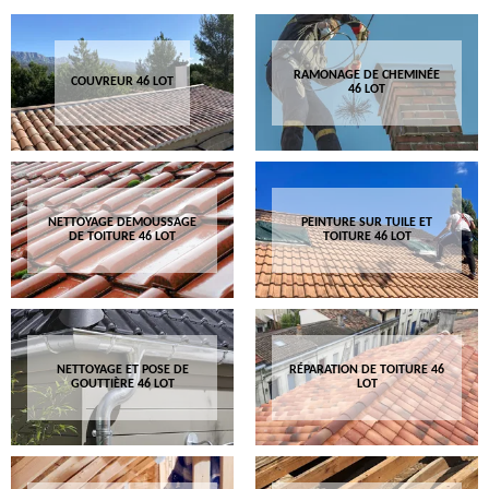
RAMONAGE DE CHEMINÉE
COUVREUR 46 LOT
46 LOT
NETTOYAGE DEMOUSSAGE
PEINTURE SUR TUILE ET
DE TOITURE 46 LOT
TOITURE 46 LOT
NETTOYAGE ET POSE DE
RÉPARATION DE TOITURE 46
GOUTTIÈRE 46 LOT
LOT