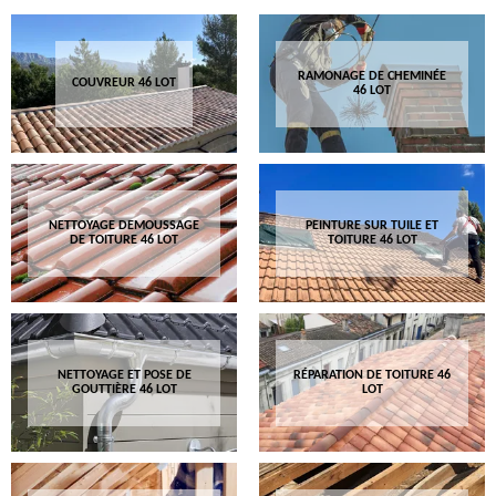
RAMONAGE DE CHEMINÉE
COUVREUR 46 LOT
46 LOT
NETTOYAGE DEMOUSSAGE
PEINTURE SUR TUILE ET
DE TOITURE 46 LOT
TOITURE 46 LOT
NETTOYAGE ET POSE DE
RÉPARATION DE TOITURE 46
GOUTTIÈRE 46 LOT
LOT