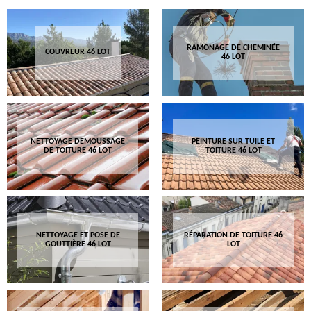
RAMONAGE DE CHEMINÉE
COUVREUR 46 LOT
46 LOT
NETTOYAGE DEMOUSSAGE
PEINTURE SUR TUILE ET
DE TOITURE 46 LOT
TOITURE 46 LOT
NETTOYAGE ET POSE DE
RÉPARATION DE TOITURE 46
GOUTTIÈRE 46 LOT
LOT