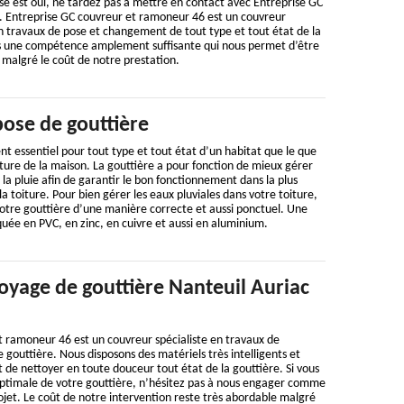
nse est oui, ne tardez pas à mettre en contact avec Entreprise GC
 Entreprise GC couvreur et ramoneur 46 est un couvreur
n travaux de pose et changement de tout type et tout état de la
s une compétence amplement suffisante qui nous permet d’être
n malgré le coût de notre prestation.
pose de gouttière
nt essentiel pour tout type et tout état d’un habitat que le que
rture de la maison. La gouttière a pour fonction de mieux gérer
la pluie afin de garantir le bon fonctionnement dans la plus
a toiture. Pour bien gérer les eaux pluviales dans votre toiture,
votre gouttière d’une manière correcte et aussi ponctuel. Une
quée en PVC, en zinc, en cuivre et aussi en aluminium.
oyage de gouttière Nanteuil Auriac
t ramoneur 46 est un couvreur spécialiste en travaux de
 gouttière. Nous disposons des matériels très intelligents et
de nettoyer en toute douceur tout état de la gouttière. Si vous
 optimale de votre gouttière, n’hésitez pas à nous engager comme
rojet. Le coût de notre intervention reste très abordable malgré