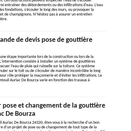
es. Ces obstructions peuvent empêcher l'eau de s'écouler
i entraîner des débordements ou des infiltrations d'eau. L’eau
les fondations, s'écouler le long des murs, ou provoquer la
 et de champignons. N’hésitez pas à assurer un entretien
ière.
ande de devis pose de gouttière
 une étape importante lors de la construction ou lors de la
L’intervention consiste à installer un système de gouttières
vacuer l’eau de pluie qui ruisselle sur la toiture. Ce système
ler sur le toit ou de s'écouler de manière incontrôlée le long
our rôle protéger la maçonnerie et d’éviter les infiltrations. Le
nteuil Auriac De Bourza varie en fonction des travaux à
 pose et changement de la gouttière
ac De Bourza
il Auriac De Bourza 24320, êtes-vous à la recherche d’un bon
re d’un projet de pose ou de changement de tout type de la