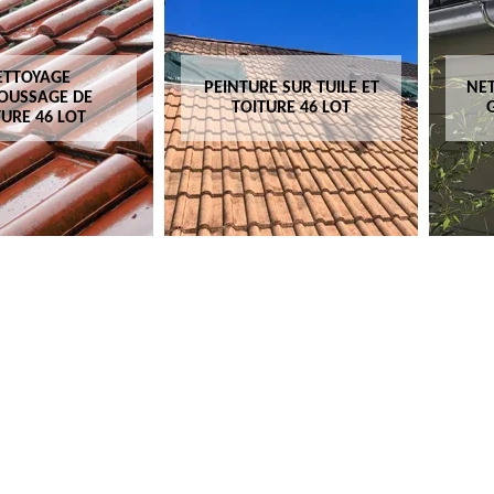
ETTOYAGE
PEINTURE SUR TUILE ET
NET
OUSSAGE DE
TOITURE 46 LOT
TURE 46 LOT