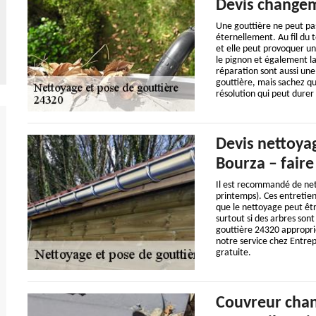
Devis changem
Une gouttière ne peut pa
éternellement. Au fil du 
et elle peut provoquer u
le pignon et également la
réparation sont aussi une
gouttière, mais sachez qu
résolution qui peut durer
Devis nettoyag
Bourza – fair
Il est recommandé de net
printemps). Ces entretien
que le nettoyage peut êt
surtout si des arbres son
gouttière 24320 appropri
notre service chez Entrep
gratuite.
Couvreur chan