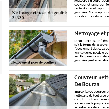
gouttière ? si votre répo
couvreur et ramoneur 46.
professionnel et expert e
gouttière. Nous disposon
sûre de votre satisfactio
Nettoyage et 
La gouttière est un éléme
soit la forme de la couve
l’écoulement des eaux de 
longue durée possible de l
veuillez prendre soin de 
gouttière peut être fabri
Couvreur nett
De Bourza
Entreprise GC couvreur e
nettoyage de tout type de
complets qui nous permet 
voulez viser la propreté
le réalisateur de votre p