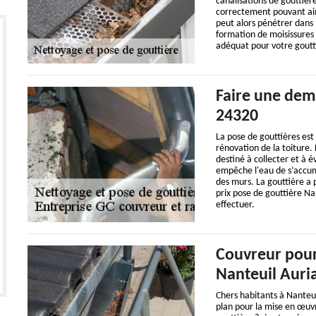
canalisations de gouttièr
correctement pouvant ains
peut alors pénétrer dans 
formation de moisissures
adéquat pour votre goutt
Faire une dem
24320
La pose de gouttières est
rénovation de la toiture. 
destiné à collecter et à é
empêche l'eau de s’accumu
des murs. La gouttière a p
prix pose de gouttière Na
effectuer.
Couvreur pour
Nanteuil Auri
Chers habitants à Nanteu
plan pour la mise en œuv