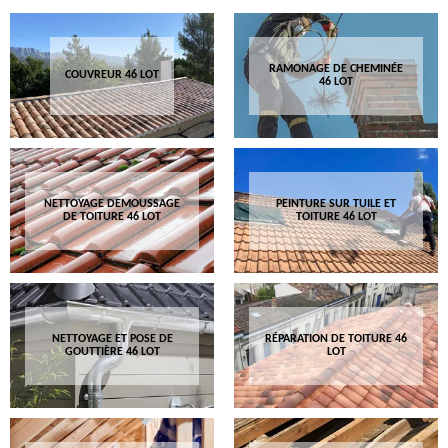
RAMONAGE DE CHEMINÉE
COUVREUR 46 LOT
46 LOT
NETTOYAGE DEMOUSSAGE
PEINTURE SUR TUILE ET
DE TOITURE 46 LOT
TOITURE 46 LOT
NETTOYAGE ET POSE DE
RÉPARATION DE TOITURE 46
GOUTTIÈRE 46 LOT
LOT