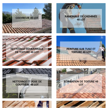
RAMONAGE DE CHEMINÉE
COUVREUR 46 LOT
46 LOT
NETTOYAGE DEMOUSSAGE
PEINTURE SUR TUILE ET
DE TOITURE 46 LOT
TOITURE 46 LOT
NETTOYAGE ET POSE DE
RÉPARATION DE TOITURE 46
GOUTTIÈRE 46 LOT
LOT