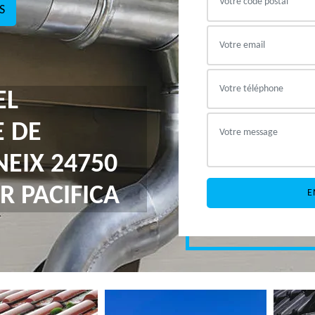
S
EL
E DE
EIX 24750
R PACIFICA