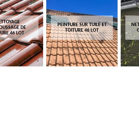
ETTOYAGE
PEINTURE SUR TUILE ET
NET
OUSSAGE DE
TOITURE 46 LOT
TURE 46 LOT