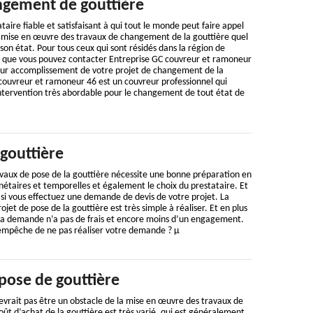
gement de gouttière
aire fiable et satisfaisant à qui tout le monde peut faire appel
la mise en œuvre des travaux de changement de la gouttière quel
 son état. Pour tous ceux qui sont résidés dans la région de
 que vous pouvez contacter Entreprise GC couvreur et ramoneur
leur accomplissement de votre projet de changement de la
 couvreur et ramoneur 46 est un couvreur professionnel qui
intervention très abordable pour le changement de tout état de
gouttière
vaux de pose de la gouttière nécessite une bonne préparation en
étaires et temporelles et également le choix du prestataire. Et
 si vous effectuez une demande de devis de votre projet. La
et de pose de la gouttière est très simple à réaliser. Et en plus
e la demande n’a pas de frais et encore moins d’un engagement.
s empêche de ne pas réaliser votre demande ? µ
pose de gouttière
evrait pas être un obstacle de la mise en œuvre des travaux de
oût d’achat de la gouttière est très varié, qui est généralement