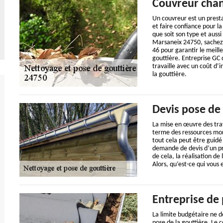
Couvreur chan
Un couvreur est un prestat
et faire confiance pour 
que soit son type et aussi
Marsaneix 24750, sachez
46 pour garantir le meil
gouttière. Entreprise GC
travaille avec un coût d’
la gouttière.
Devis pose de 
La mise en œuvre des tra
terme des ressources mon
tout cela peut être guidé
demande de devis d’un proj
de cela, la réalisation d
Alors, qu’est-ce qui vou
Entreprise de 
La limite budgétaire ne d
pose de la gouttière. Le c