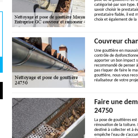
catégorisé par son type. 
savoir choisir le prestata
prestataire fiable, il es
choix et également de la 
Couvreur chan
Une gouttière en mauvais 
contrôle de dysfonctionn
apporter un bon impact su
recommandé de penser à bi
pas risquer de faire le m
gouttière, nous vous rec
réalisateur de votre proje
Faire une dem
24750
La pose de gouttières est
rénovation de la toiture. 
destiné à collecter et à é
empêche l'eau de s’accumu