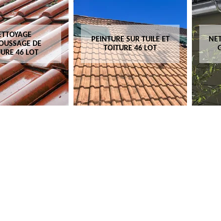
ETTOYAGE
PEINTURE SUR TUILE ET
NET
OUSSAGE DE
TOITURE 46 LOT
TURE 46 LOT