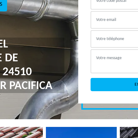
S
EL
E DE
 24510
R PACIFICA