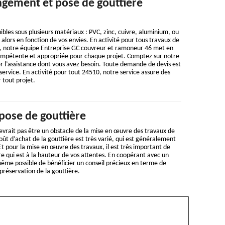
gement et pose de gouttière
ibles sous plusieurs matériaux : PVC, zinc, cuivre, aluminium, ou
 alors en fonction de vos envies. En activité pour tous travaux de
l, notre équipe Entreprise GC couvreur et ramoneur 46 met en
ompétente et appropriée pour chaque projet. Comptez sur notre
r l’assistance dont vous avez besoin. Toute demande de devis est
service. En activité pour tout 24510, notre service assure des
 tout projet.
pose de gouttière
evrait pas être un obstacle de la mise en œuvre des travaux de
oût d’achat de la gouttière est très varié, qui est généralement
Et pour la mise en œuvre des travaux, il est très important de
ire qui est à la hauteur de vos attentes. En coopérant avec un
t même possible de bénéficier un conseil précieux en terme de
préservation de la gouttière.