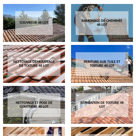
RAMONAGE DE CHEMINÉE
COUVREUR 46 LOT
46 LOT
NETTOYAGE DEMOUSSAGE
PEINTURE SUR TUILE ET
DE TOITURE 46 LOT
TOITURE 46 LOT
NETTOYAGE ET POSE DE
RÉPARATION DE TOITURE 46
GOUTTIÈRE 46 LOT
LOT