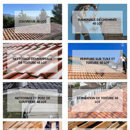
RAMONAGE DE CHEMINÉE
COUVREUR 46 LOT
46 LOT
NETTOYAGE DEMOUSSAGE
PEINTURE SUR TUILE ET
DE TOITURE 46 LOT
TOITURE 46 LOT
NETTOYAGE ET POSE DE
RÉPARATION DE TOITURE 46
GOUTTIÈRE 46 LOT
LOT