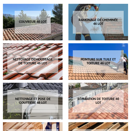
RAMONAGE DE CHEMINÉE
COUVREUR 46 LOT
46 LOT
NETTOYAGE DEMOUSSAGE
PEINTURE SUR TUILE ET
DE TOITURE 46 LOT
TOITURE 46 LOT
NETTOYAGE ET POSE DE
RÉPARATION DE TOITURE 46
GOUTTIÈRE 46 LOT
LOT