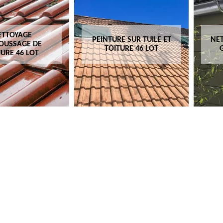
ETTOYAGE
PEINTURE SUR TUILE ET
NET
OUSSAGE DE
TOITURE 46 LOT
TURE 46 LOT