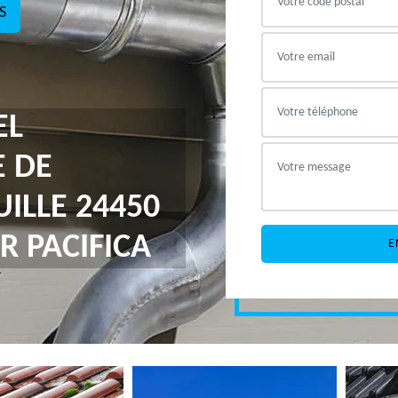
S
EL
E DE
ILLE 24450
R PACIFICA