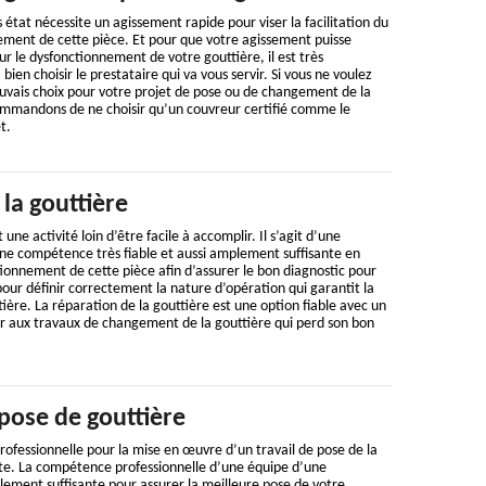
état nécessite un agissement rapide pour viser la facilitation du
ement de cette pièce. Et pour que votre agissement puisse
r le dysfonctionnement de votre gouttière, il est très
en choisir le prestataire qui va vous servir. Si vous ne voulez
auvais choix pour votre projet de pose ou de changement de la
ommandons de ne choisir qu’un couvreur certifié comme le
t.
la gouttière
une activité loin d’être facile à accomplir. Il s’agit d’une
e compétence très fiable et aussi amplement suffisante en
onnement de cette pièce afin d’assurer le bon diagnostic pour
pour définir correctement la nature d’opération qui garantit la
ière. La réparation de la gouttière est une option fiable avec un
 aux travaux de changement de la gouttière qui perd son bon
pose de gouttière
ofessionnelle pour la mise en œuvre d’un travail de pose de la
nte. La compétence professionnelle d’une équipe d’une
ement suffisante pour assurer la meilleure pose de votre