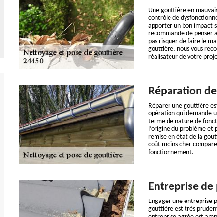
Une gouttière en mauvais 
contrôle de dysfonctionn
apporter un bon impact su
recommandé de penser à bi
pas risquer de faire le m
gouttière, nous vous rec
réalisateur de votre proje
Réparation de 
Réparer une gouttière est 
opération qui demande un
terme de nature de foncti
l’origine du problème et 
remise en état de la goutt
coût moins cher comparer
fonctionnement.
Entreprise de 
Engager une entreprise pr
gouttière est très prude
entreprise agrée est ampl