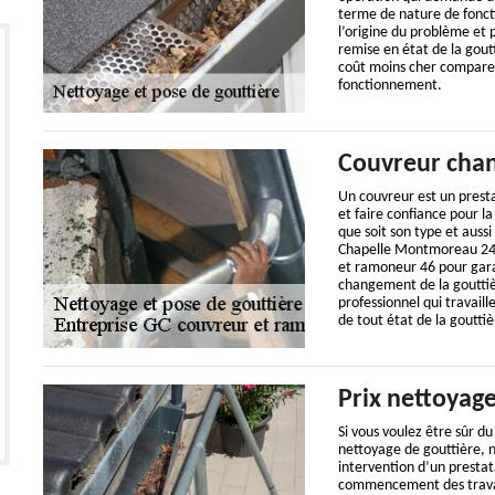
terme de nature de foncti
l’origine du problème et 
remise en état de la goutt
coût moins cher comparer
fonctionnement.
Couvreur chan
Un couvreur est un prestat
et faire confiance pour 
que soit son type et aussi
Chapelle Montmoreau 243
et ramoneur 46 pour gara
changement de la gouttiè
professionnel qui travail
de tout état de la gouttiè
Prix nettoyage
Si vous voulez être sûr d
nettoyage de gouttière,
intervention d’un prestat
commencement des travau