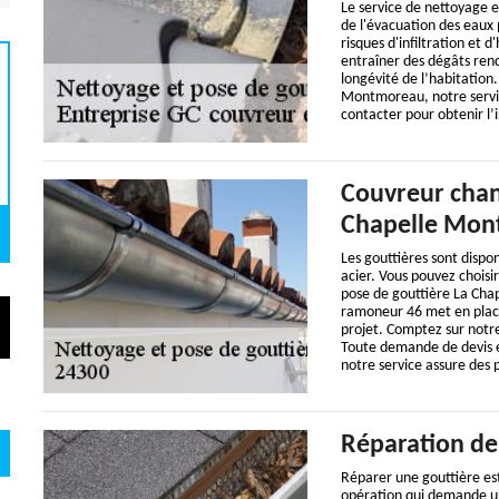
Le service de nettoyage e
de l'évacuation des eaux p
risques d'infiltration et 
entraîner des dégâts rend
longévité de l’habitation
Montmoreau, notre servi
contacter pour obtenir l’
Couvreur chan
Chapelle Mo
Les gouttières sont dispon
acier. Vous pouvez choisir
pose de gouttière La Cha
ramoneur 46 met en plac
projet. Comptez sur notre
Toute demande de devis es
notre service assure des p
Réparation de 
Réparer une gouttière est 
opération qui demande un