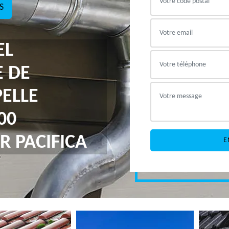
S
EL
E DE
ELLE
00
R PACIFICA