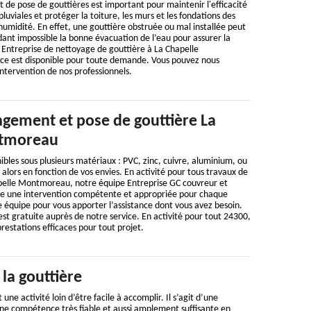
t de pose de gouttières est important pour maintenir l'efficacité
luviales et protéger la toiture, les murs et les fondations des
d'humidité. En effet, une gouttière obstruée ou mal installée peut
ant impossible la bonne évacuation de l’eau pour assurer la
. Entreprise de nettoyage de gouttière à La Chapelle
ce est disponible pour toute demande. Vous pouvez nous
intervention de nos professionnels.
gement et pose de gouttière La
ntmoreau
ibles sous plusieurs matériaux : PVC, zinc, cuivre, aluminium, ou
 alors en fonction de vos envies. En activité pour tous travaux de
pelle Montmoreau, notre équipe Entreprise GC couvreur et
e une intervention compétente et appropriée pour chaque
 équipe pour vous apporter l’assistance dont vous avez besoin.
t gratuite auprès de notre service. En activité pour tout 24300,
restations efficaces pour tout projet.
la gouttière
une activité loin d’être facile à accomplir. Il s’agit d’une
e compétence très fiable et aussi amplement suffisante en