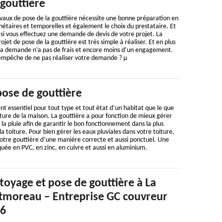
gouttière
vaux de pose de la gouttière nécessite une bonne préparation en
étaires et temporelles et également le choix du prestataire. Et
 si vous effectuez une demande de devis de votre projet. La
et de pose de la gouttière est très simple à réaliser. Et en plus
e la demande n’a pas de frais et encore moins d’un engagement.
s empêche de ne pas réaliser votre demande ? µ
pose de gouttière
nt essentiel pour tout type et tout état d’un habitat que le que
rture de la maison. La gouttière a pour fonction de mieux gérer
la pluie afin de garantir le bon fonctionnement dans la plus
a toiture. Pour bien gérer les eaux pluviales dans votre toiture,
votre gouttière d’une manière correcte et aussi ponctuel. Une
quée en PVC, en zinc, en cuivre et aussi en aluminium.
ttoyage et pose de gouttière à La
moreau – Entreprise GC couvreur
46