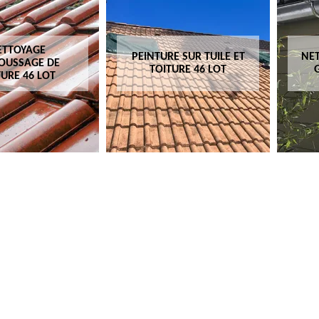
ETTOYAGE
PEINTURE SUR TUILE ET
NET
OUSSAGE DE
TOITURE 46 LOT
TURE 46 LOT