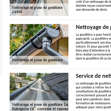
coût d’un nettoyage de la
donnée reçue concernant le
une demande de devis.
Nettoyage de 
La gouttière a pour foncti
approprié. La gouttière se
particulièrement son étan
toiture. Et pour garantir 
faire plus d’attention à l
être réalisé correcteme
dans la gouttière dû au b
Service de ne
Le nettoyage de gouttièr
qui consiste à retirer les
canalisations de gouttièr
correctement pouvant ains
peut alors pénétrer dans 
formation de moisissures
adéquat pour votre goutt