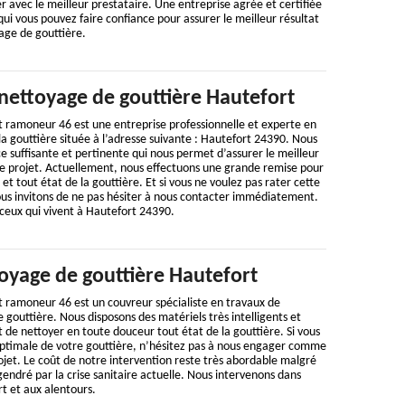
er avec le meilleur prestataire. Une entreprise agrée et certifiée
 qui vous pouvez faire confiance pour assurer le meilleur résultat
age de gouttière.
 nettoyage de gouttière Hautefort
t ramoneur 46 est une entreprise professionnelle et experte en
a gouttière située à l’adresse suivante : Hautefort 24390. Nous
suffisante et pertinente qui nous permet d’assurer le meilleur
 projet. Actuellement, nous effectuons une grande remise pour
et tout état de la gouttière. Et si vous ne voulez pas rater cette
ous invitons de ne pas hésiter à nous contacter immédiatement.
ceux qui vivent à Hautefort 24390.
oyage de gouttière Hautefort
t ramoneur 46 est un couvreur spécialiste en travaux de
 gouttière. Nous disposons des matériels très intelligents et
de nettoyer en toute douceur tout état de la gouttière. Si vous
 optimale de votre gouttière, n’hésitez pas à nous engager comme
rojet. Le coût de notre intervention reste très abordable malgré
gendré par la crise sanitaire actuelle. Nous intervenons dans
t et aux alentours.