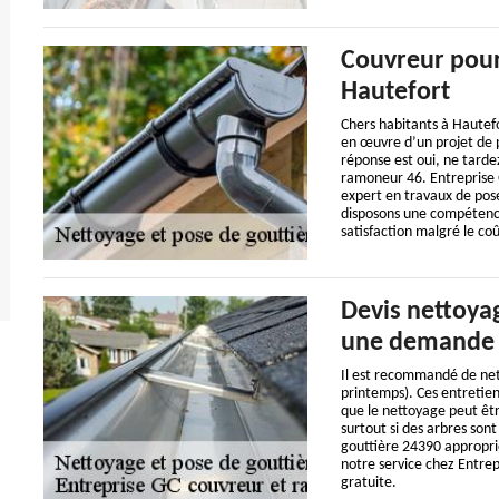
Couvreur pour
Hautefort
Chers habitants à Hautefo
en œuvre d’un projet de p
réponse est oui, ne tarde
ramoneur 46. Entreprise 
expert en travaux de pos
disposons une compétence
satisfaction malgré le co
Devis nettoyag
une demande 
Il est recommandé de net
printemps). Ces entretien
que le nettoyage peut êt
surtout si des arbres son
gouttière 24390 appropri
notre service chez Entrep
gratuite.