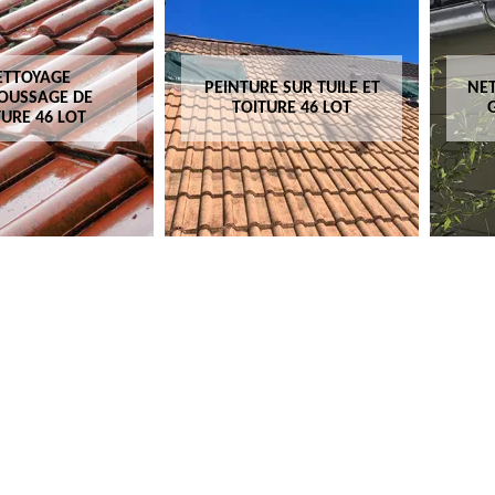
ETTOYAGE
PEINTURE SUR TUILE ET
NET
OUSSAGE DE
TOITURE 46 LOT
TURE 46 LOT