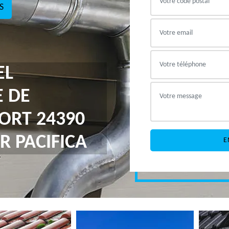
S
EL
E DE
ORT 24390
R PACIFICA