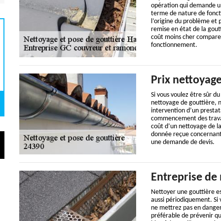
opération qui demande un
terme de nature de foncti
l’origine du problème et 
remise en état de la goutt
coût moins cher comparer
fonctionnement.
Prix nettoyage
Si vous voulez être sûr d
nettoyage de gouttière,
intervention d’un prestat
commencement des travau
coût d’un nettoyage de la
donnée reçue concernant le
une demande de devis.
Entreprise de 
Nettoyer une gouttière es
aussi périodiquement. Si 
ne mettrez pas en danger v
préférable de prévenir qu