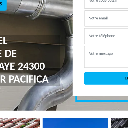
S
EL
E DE
AYE 24300
R PACIFICA