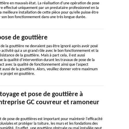
tière en mauvais état. La réalisation d’une opération de pose
tre effectué uniquement par un prestataire professionnel en la
a meilleure installation de cette pièce pour qu’elle puisse être
ir son bon fonctionnement dans une très longue durée.
pose de gouttière
de la gouttière ne devraient pas être ignoré après avoir posé
ne activité qui a un grand rôle avec le bon fonctionnement et la
ésistance de la gouttière. Mais à part cela, il est aussi
ue la qualité d’intervention durant les travaux de pose de la
ct avec la qualité de fonctionnement ainsi que l’aspect
et aussi de la gouttière. Alors, veuillez donner votre maximum
re projet en gouttière.
ttoyage et pose de gouttière à
ntreprise GC couvreur et ramoneur
t de pose de gouttières est important pour maintenir l'efficacité
luviales et protéger la toiture, les murs et les fondations des
d'humidité. En effet, une gouttière obstruée ou mal installée peut