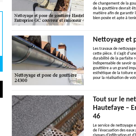
de changement de la gout
de la gouttière devrait ê
matière afin de garantir l
bien posée et apte à ten
Nettoyage et 
Les travaux de nettoyage 
cette pièce. Il s’agit d’u
durabilité de la parfaite r
indispensable de savoir q
gouttière a un grand impa
esthétique de la toiture 
pour la réalisation de vot
Tout sur le ne
Hautefaye – E
46
Le service de nettoyage e
de l'évacuation des eaux p
risques d'infiltration et 