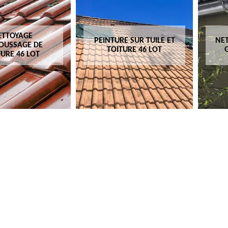
ETTOYAGE
PEINTURE SUR TUILE ET
NET
OUSSAGE DE
TOITURE 46 LOT
TURE 46 LOT