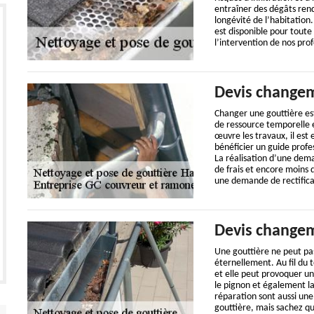
entraîner des dégâts rend
longévité de l’habitation
est disponible pour tout
l’intervention de nos prof
Devis changem
Changer une gouttière es
de ressource temporelle e
œuvre les travaux, il est
bénéficier un guide profe
La réalisation d’une dem
de frais et encore moins 
une demande de rectifica
Devis changem
Une gouttière ne peut pa
éternellement. Au fil du 
et elle peut provoquer u
le pignon et également la
réparation sont aussi une
gouttière, mais sachez qu