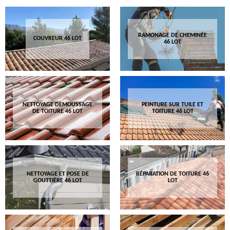
RAMONAGE DE CHEMINÉE
COUVREUR 46 LOT
46 LOT
NETTOYAGE DEMOUSSAGE
PEINTURE SUR TUILE ET
DE TOITURE 46 LOT
TOITURE 46 LOT
NETTOYAGE ET POSE DE
RÉPARATION DE TOITURE 46
GOUTTIÈRE 46 LOT
LOT