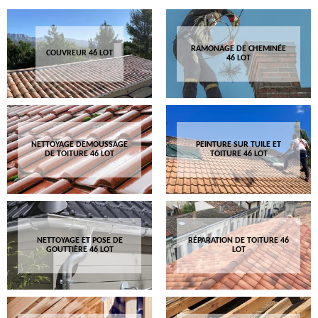
RAMONAGE DE CHEMINÉE
COUVREUR 46 LOT
46 LOT
NETTOYAGE DEMOUSSAGE
PEINTURE SUR TUILE ET
DE TOITURE 46 LOT
TOITURE 46 LOT
NETTOYAGE ET POSE DE
RÉPARATION DE TOITURE 46
GOUTTIÈRE 46 LOT
LOT