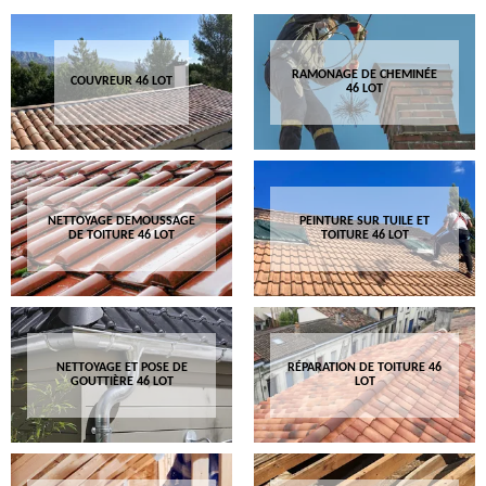
RAMONAGE DE CHEMINÉE
COUVREUR 46 LOT
46 LOT
NETTOYAGE DEMOUSSAGE
PEINTURE SUR TUILE ET
DE TOITURE 46 LOT
TOITURE 46 LOT
NETTOYAGE ET POSE DE
RÉPARATION DE TOITURE 46
GOUTTIÈRE 46 LOT
LOT