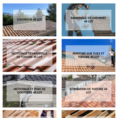
RAMONAGE DE CHEMINÉE
COUVREUR 46 LOT
46 LOT
NETTOYAGE DEMOUSSAGE
PEINTURE SUR TUILE ET
DE TOITURE 46 LOT
TOITURE 46 LOT
NETTOYAGE ET POSE DE
RÉPARATION DE TOITURE 46
GOUTTIÈRE 46 LOT
LOT