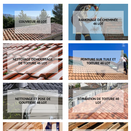
RAMONAGE DE CHEMINÉE
COUVREUR 46 LOT
46 LOT
NETTOYAGE DEMOUSSAGE
PEINTURE SUR TUILE ET
DE TOITURE 46 LOT
TOITURE 46 LOT
NETTOYAGE ET POSE DE
RÉPARATION DE TOITURE 46
GOUTTIÈRE 46 LOT
LOT