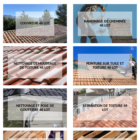
RAMONAGE DE CHEMINÉE
COUVREUR 46 LOT
46 LOT
NETTOYAGE DEMOUSSAGE
PEINTURE SUR TUILE ET
DE TOITURE 46 LOT
TOITURE 46 LOT
NETTOYAGE ET POSE DE
RÉPARATION DE TOITURE 46
GOUTTIÈRE 46 LOT
LOT