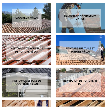
RAMONAGE DE CHEMINÉE
COUVREUR 46 LOT
46 LOT
NETTOYAGE DEMOUSSAGE
PEINTURE SUR TUILE ET
DE TOITURE 46 LOT
TOITURE 46 LOT
NETTOYAGE ET POSE DE
RÉPARATION DE TOITURE 46
GOUTTIÈRE 46 LOT
LOT