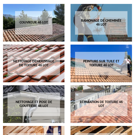
RAMONAGE DE CHEMINÉE
COUVREUR 46 LOT
46 LOT
NETTOYAGE DEMOUSSAGE
PEINTURE SUR TUILE ET
DE TOITURE 46 LOT
TOITURE 46 LOT
NETTOYAGE ET POSE DE
RÉPARATION DE TOITURE 46
GOUTTIÈRE 46 LOT
LOT