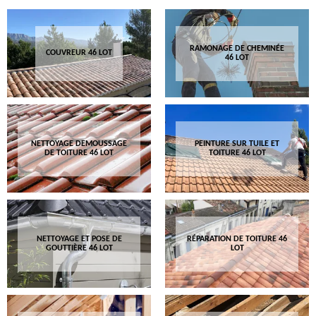
RAMONAGE DE CHEMINÉE
COUVREUR 46 LOT
46 LOT
NETTOYAGE DEMOUSSAGE
PEINTURE SUR TUILE ET
DE TOITURE 46 LOT
TOITURE 46 LOT
NETTOYAGE ET POSE DE
RÉPARATION DE TOITURE 46
GOUTTIÈRE 46 LOT
LOT