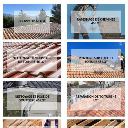
RAMONAGE DE CHEMINÉE
COUVREUR 46 LOT
46 LOT
NETTOYAGE DEMOUSSAGE
PEINTURE SUR TUILE ET
DE TOITURE 46 LOT
TOITURE 46 LOT
NETTOYAGE ET POSE DE
RÉPARATION DE TOITURE 46
GOUTTIÈRE 46 LOT
LOT