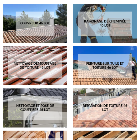
RAMONAGE DE CHEMINÉE
COUVREUR 46 LOT
46 LOT
NETTOYAGE DEMOUSSAGE
PEINTURE SUR TUILE ET
DE TOITURE 46 LOT
TOITURE 46 LOT
NETTOYAGE ET POSE DE
RÉPARATION DE TOITURE 46
GOUTTIÈRE 46 LOT
LOT