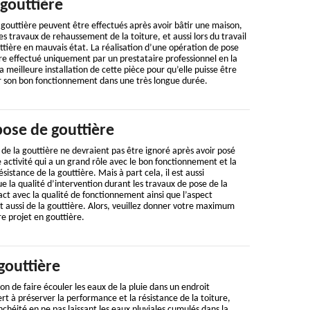
gouttière
 gouttière peuvent être effectués après avoir bâtir une maison,
s travaux de rehaussement de la toiture, et aussi lors du travail
tière en mauvais état. La réalisation d’une opération de pose
tre effectué uniquement par un prestataire professionnel en la
a meilleure installation de cette pièce pour qu’elle puisse être
ir son bon fonctionnement dans une très longue durée.
pose de gouttière
de la gouttière ne devraient pas être ignoré après avoir posé
ne activité qui a un grand rôle avec le bon fonctionnement et la
ésistance de la gouttière. Mais à part cela, il est aussi
ue la qualité d’intervention durant les travaux de pose de la
ct avec la qualité de fonctionnement ainsi que l’aspect
et aussi de la gouttière. Alors, veuillez donner votre maximum
re projet en gouttière.
gouttière
on de faire écouler les eaux de la pluie dans un endroit
rt à préserver la performance et la résistance de la toiture,
chéité en ne pas laissant les eaux pluviales cumulés dans la