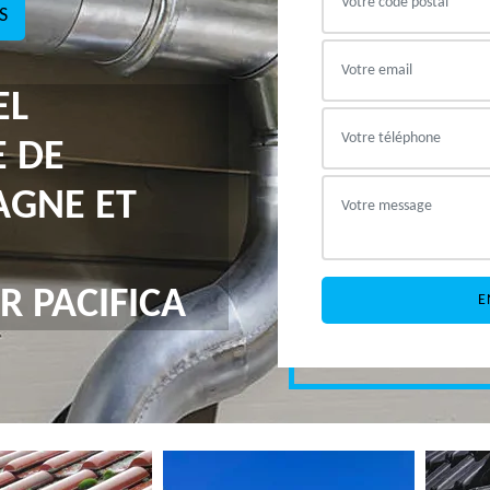
S
EL
E DE
AGNE ET
R PACIFICA