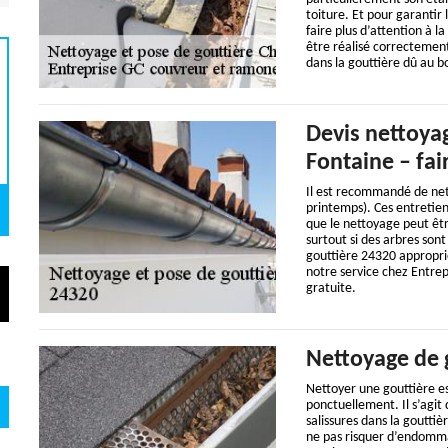
toiture. Et pour garantir 
faire plus d’attention à l
être réalisé correcteme
dans la gouttière dû au b
Devis nettoya
Fontaine – fa
Il est recommandé de net
printemps). Ces entretien
que le nettoyage peut êt
surtout si des arbres son
gouttière 24320 appropri
notre service chez Entrep
gratuite.
Nettoyage de 
Nettoyer une gouttière es
ponctuellement. Il s’agit
salissures dans la goutti
ne pas risquer d’endommag