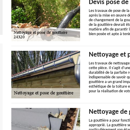
Devis pose de 
Les travaux de pose de la
après la mise en œuvre de
de changement de la gout
de la gouttière devrait ê
matière afin de garantir l
bien posée et apte à ten
Nettoyage et 
Les travaux de nettoyage 
cette pièce. Il s’agit d’u
durabilité de la parfaite r
indispensable de savoir q
gouttière a un grand impa
esthétique de la toiture 
pour la réalisation de vot
Nettoyage de 
La gouttière a pour foncti
approprié. La gouttière se
particulièrement son étan