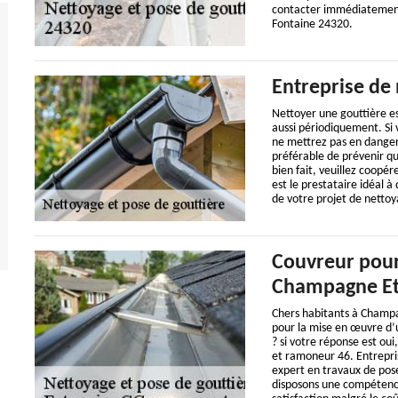
contacter immédiatement
Fontaine 24320.
Entreprise de 
Nettoyer une gouttière es
aussi périodiquement. Si 
ne mettrez pas en danger v
préférable de prévenir qu
bien fait, veuillez coopér
est le prestataire idéal à
de votre projet de nettoy
Couvreur pour
Champagne Et
Chers habitants à Champa
pour la mise en œuvre d’
? si votre réponse est ou
et ramoneur 46. Entrepri
expert en travaux de pos
disposons une compétence