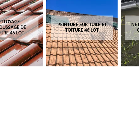
ETTOYAGE
PEINTURE SUR TUILE ET
NET
OUSSAGE DE
TOITURE 46 LOT
TURE 46 LOT