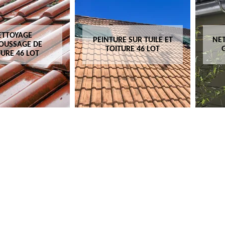
ETTOYAGE
PEINTURE SUR TUILE ET
NET
OUSSAGE DE
TOITURE 46 LOT
TURE 46 LOT