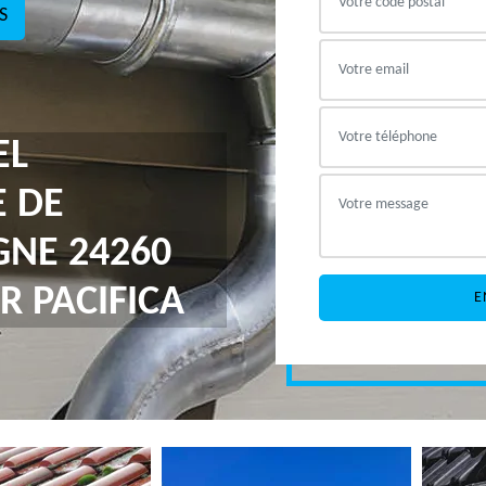
S
EL
E DE
NE 24260
R PACIFICA