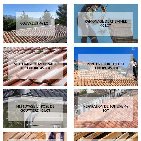
RAMONAGE DE CHEMINÉE
COUVREUR 46 LOT
46 LOT
NETTOYAGE DEMOUSSAGE
PEINTURE SUR TUILE ET
DE TOITURE 46 LOT
TOITURE 46 LOT
NETTOYAGE ET POSE DE
RÉPARATION DE TOITURE 46
GOUTTIÈRE 46 LOT
LOT