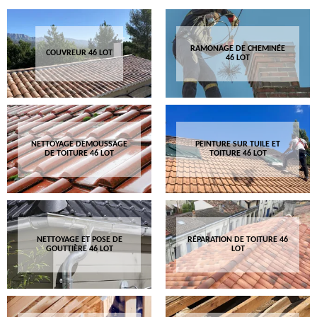
RAMONAGE DE CHEMINÉE
COUVREUR 46 LOT
46 LOT
NETTOYAGE DEMOUSSAGE
PEINTURE SUR TUILE ET
DE TOITURE 46 LOT
TOITURE 46 LOT
NETTOYAGE ET POSE DE
RÉPARATION DE TOITURE 46
GOUTTIÈRE 46 LOT
LOT