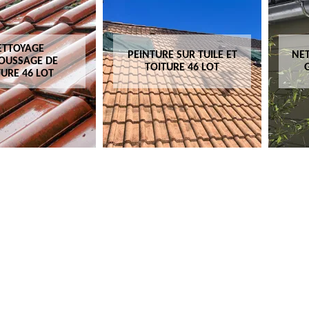
ETTOYAGE
PEINTURE SUR TUILE ET
NET
OUSSAGE DE
TOITURE 46 LOT
TURE 46 LOT