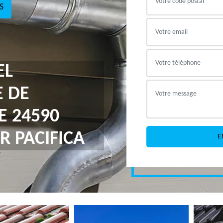
S
EL
E DE
E 24590
R PACIFICA