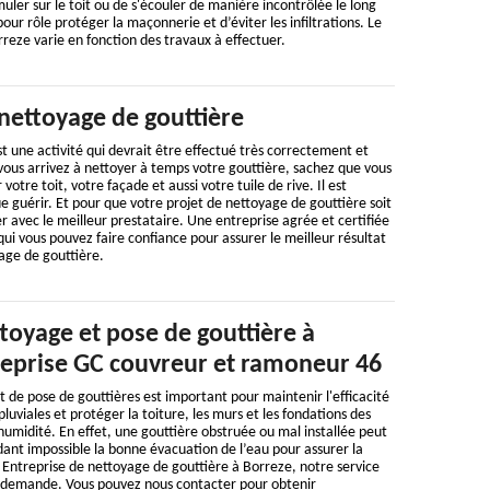
ler sur le toit ou de s'écouler de manière incontrôlée le long
our rôle protéger la maçonnerie et d’éviter les infiltrations. Le
rreze varie en fonction des travaux à effectuer.
nettoyage de gouttière
t une activité qui devrait être effectué très correctement et
vous arrivez à nettoyer à temps votre gouttière, sachez que vous
otre toit, votre façade et aussi votre tuile de rive. Il est
e guérir. Et pour que votre projet de nettoyage de gouttière soit
er avec le meilleur prestataire. Une entreprise agrée et certifiée
 qui vous pouvez faire confiance pour assurer le meilleur résultat
age de gouttière.
ttoyage et pose de gouttière à
reprise GC couvreur et ramoneur 46
t de pose de gouttières est important pour maintenir l'efficacité
luviales et protéger la toiture, les murs et les fondations des
d'humidité. En effet, une gouttière obstruée ou mal installée peut
ant impossible la bonne évacuation de l’eau pour assurer la
. Entreprise de nettoyage de gouttière à Borreze, notre service
e demande. Vous pouvez nous contacter pour obtenir