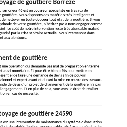
oyage de gouttière Borreze
t ramoneur 46 est un couvreur spécialiste en travaux de
 gouttière. Nous disposons des matériels très intelligents et
de nettoyer en toute douceur tout état de la gouttière. Si vous
 optimale de votre gouttière, n’hésitez pas à nous engager comme
rojet. Le coût de notre intervention reste très abordable malgré
gendré par la crise sanitaire actuelle. Nous intervenons dans
et aux alentours.
ent de gouttière
t une opération qui demande pas mal de préparation en terme
t aussi monétaire. Et pour être bien prêts pour mettre en
 essentiel de faire une demande de devis afin de pouvoir
ssionnel et expert avant et durant la mise en œuvre des travaux.
ande de devis d’un projet de changement de la gouttière n’a pas
d’engagement. Et en plus de cela, vous avez le droit de réaliser
tion en cas de nécessité.
ttoyage de gouttière 24590
es est une intervention de maintenance du système d’évacuation
 débris de saletés (feuilles, mousse, sable, etc.) accumulés dans les