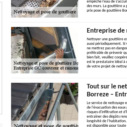
empêche l'eau de s’accumu
des murs. La gouttière a p
prix pose de gouttière Bo
Entreprise de 
Nettoyer une gouttière es
aussi périodiquement. Si 
ne mettrez pas en danger v
préférable de prévenir qu
bien fait, veuillez coopér
est le prestataire idéal à
de votre projet de nettoy
Tout sur le ne
Borreze – Ent
Le service de nettoyage e
de l'évacuation des eaux p
risques d'infiltration et 
entraîner des dégâts rend
longévité de l’habitation
est disponible pour tout