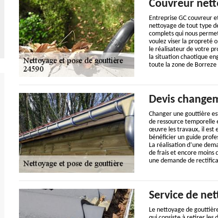
Couvreur nett
Entreprise GC couvreur e
nettoyage de tout type de
complets qui nous permet 
voulez viser la propreté
le réalisateur de votre p
la situation chaotique en
toute la zone de Borreze 
Devis changem
Changer une gouttière es
de ressource temporelle e
œuvre les travaux, il est
bénéficier un guide profe
La réalisation d’une dem
de frais et encore moins 
une demande de rectifica
Service de ne
Le nettoyage de gouttièr
qui consiste à retirer les