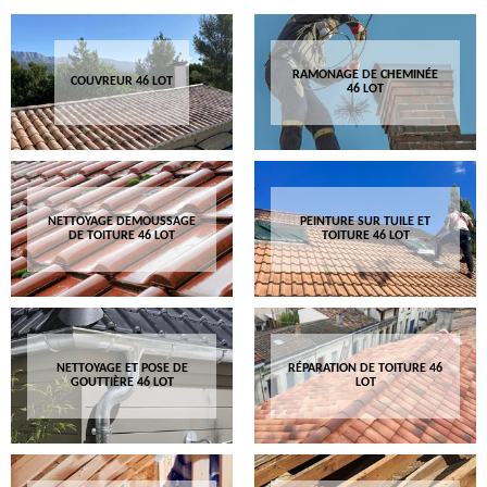
RAMONAGE DE CHEMINÉE
COUVREUR 46 LOT
46 LOT
NETTOYAGE DEMOUSSAGE
PEINTURE SUR TUILE ET
DE TOITURE 46 LOT
TOITURE 46 LOT
NETTOYAGE ET POSE DE
RÉPARATION DE TOITURE 46
GOUTTIÈRE 46 LOT
LOT