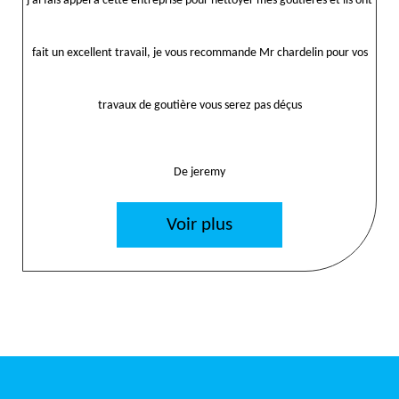
j'ai fais appel a cette entreprise pour néttoyer mes goutières et ils ont
fait un excellent travail, je vous recommande Mr chardelin pour vos
travaux de goutière vous serez pas déçus
De jeremy
Voir plus