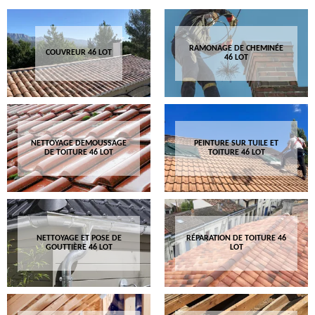
RAMONAGE DE CHEMINÉE
COUVREUR 46 LOT
46 LOT
NETTOYAGE DEMOUSSAGE
PEINTURE SUR TUILE ET
DE TOITURE 46 LOT
TOITURE 46 LOT
NETTOYAGE ET POSE DE
RÉPARATION DE TOITURE 46
GOUTTIÈRE 46 LOT
LOT