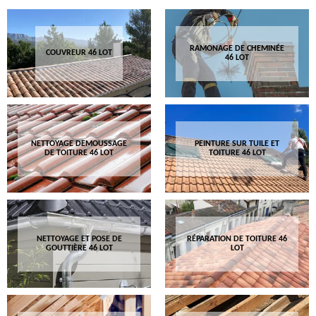
RAMONAGE DE CHEMINÉE
COUVREUR 46 LOT
46 LOT
NETTOYAGE DEMOUSSAGE
PEINTURE SUR TUILE ET
DE TOITURE 46 LOT
TOITURE 46 LOT
NETTOYAGE ET POSE DE
RÉPARATION DE TOITURE 46
GOUTTIÈRE 46 LOT
LOT